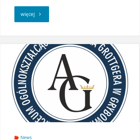
"Rozpoczęcie
więcej
roku
szkolnego
2019/2020"
News