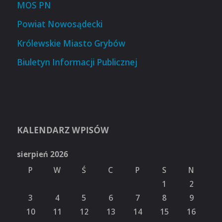
MOS PN
Powiat Nowosądecki
Królewskie Miasto Grybów
Biuletyn Informacji Publicznej
KALENDARZ WPISÓW
sierpień 2026
P
W
Ś
C
P
S
N
1
2
3
4
5
6
7
8
9
10
11
12
13
14
15
16