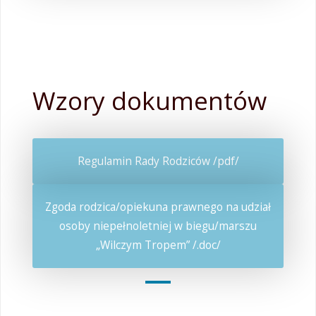
Wzory dokumentów
Regulamin Rady Rodziców /pdf/
Zgoda rodzica/opiekuna prawnego na udział
osoby niepełnoletniej w biegu/marszu
„Wilczym Tropem” /.doc/