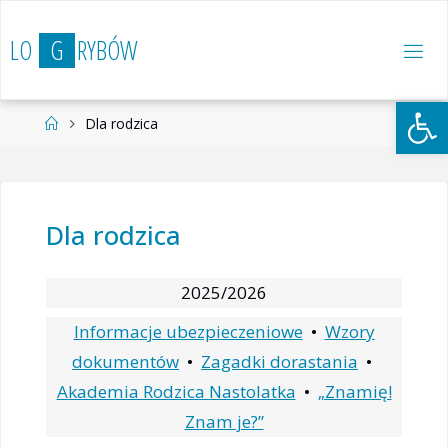
Przejdź
do
L
O
G
R
Y
B
Ó
W
treści
Otwórz 
Strona
Dla rodzica
główna
Dla rodzica
2025/2026
Informacje ubezpieczeniowe
•
Wzory
dokumentów
•
Zagadki dorastania
•
Akademia Rodzica Nastolatka
•
„Znamię!
Znam je?”