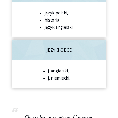
język polski,
historia,
język angielski.
JĘZYKI OBCE
j. angielski,
j. niemiecki.
Chcesz być prawnikiem, filologiem,