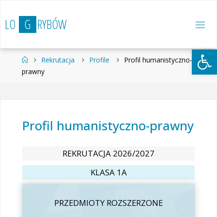
Przejdź
do
L
O
G
R
Y
B
Ó
W
treści
Otwórz 
Strona
Rekrutacja
Profile
Profil humanistyczno-
główna
prawny
Profil humanistyczno-prawny
REKRUTACJA 2026/2027
KLASA 1A
PRZEDMIOTY ROZSZERZONE