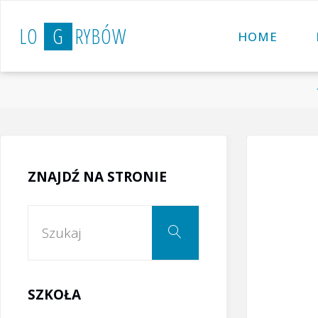
Przejdź
L
O
G
R
Y
B
Ó
W
do
HOME
treści
ZNAJDŹ NA STRONIE
Szukaj:
Szukaj
SZKOŁA