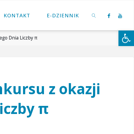
KONTAKT
E-DZIENNIK
Otwórz 
ego Dnia Liczby π
SZUKAJ
kursu z okazji
iczby π