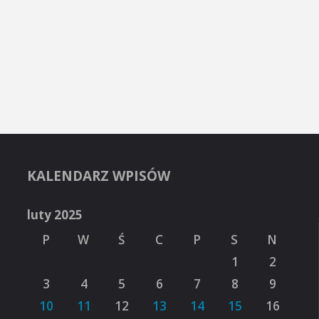
KALENDARZ WPISÓW
luty 2025
P
W
Ś
C
P
S
N
1
2
3
4
5
6
7
8
9
10
11
12
13
14
15
16