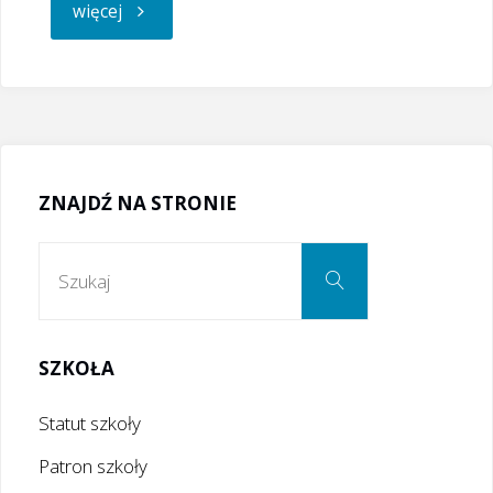
"Ranking
więcej
szkół
w
powiecie"
ZNAJDŹ NA STRONIE
Szukaj:
Szukaj
SZKOŁA
Statut szkoły
Patron szkoły