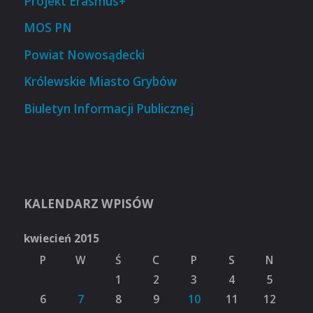
Projekt Erasmus+
MOS PN
Powiat Nowosądecki
Królewskie Miasto Grybów
Biuletyn Informacji Publicznej
KALENDARZ WPISÓW
kwiecień 2015
P
W
Ś
C
P
S
N
1
2
3
4
5
6
7
8
9
10
11
12