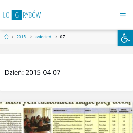
Przejdź
do
L
O
G
R
Y
B
Ó
W
treści
Otwórz 
Strona
2015
kwiecień
07
główna
Dzień:
2015-04-07