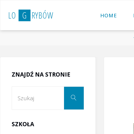
Przejdź
L
O
G
R
Y
B
Ó
W
do
HOME
treści
ZNAJDŹ NA STRONIE
Szukaj:
Szukaj
SZKOŁA