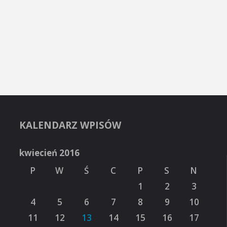
KALENDARZ WPISÓW
kwiecień 2016
P
W
Ś
C
P
S
N
1
2
3
4
5
6
7
8
9
10
11
12
13
14
15
16
17