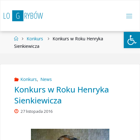
Przejdź
do
L
O
G
R
Y
B
Ó
W
treści
Otwórz 
Strona
Konkurs
Konkurs w Roku Henryka
główna
Sienkiewicza
Konkurs
,
News
Konkurs w Roku Henryka
Sienkiewicza
27 listopada 2016