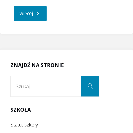
"Oferta:
więcej
wrześniowa
wycieczka
do
ZNAJDŹ NA STRONIE
Lwowa"
Szukaj:
Szukaj
SZKOŁA
Statut szkoły