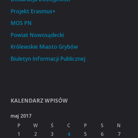
Projekt Erasmus+
MOS PN
Powiat Nowosądecki
Królewskie Miasto Grybów
Biuletyn Informacji Publicznej
KALENDARZ WPISÓW
maj 2017
P
W
Ś
C
P
S
N
1
2
3
4
5
6
7