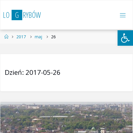
Przejdź
do
L
O
G
R
Y
B
Ó
W
treści
Otwórz 
Strona
2017
maj
26
główna
Dzień:
2017-05-26