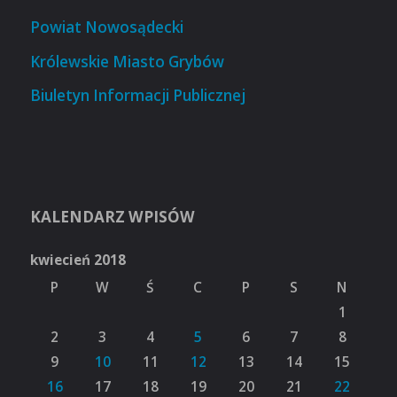
Powiat Nowosądecki
Królewskie Miasto Grybów
Biuletyn Informacji Publicznej
KALENDARZ WPISÓW
kwiecień 2018
P
W
Ś
C
P
S
N
1
2
3
4
5
6
7
8
9
10
11
12
13
14
15
16
17
18
19
20
21
22