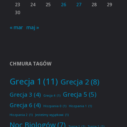
23
24
25
26
27
28
29
30
« mar
maj »
CHMURA TAGÓW
Grecja 1
(11)
Grecja 2
(8)
Grecja 5
(5)
Grecja 3
(4)
Grecja 4
(1)
Grecja 6
(4)
Hiszpania 0
(1)
Hiszpania 1
(1)
Hiszpania 2
(1)
Jesteśmy wyjątkowi
(1)
Noc Biologów
(7)
Turcja 1
(1)
Turcja 2
(1)