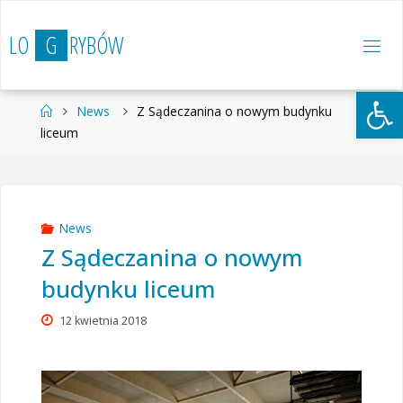
Przejdź
do
L
O
G
R
Y
B
Ó
W
treści
Otwórz 
Strona
News
Z Sądeczanina o nowym budynku
główna
liceum
News
Z Sądeczanina o nowym
budynku liceum
12 kwietnia 2018