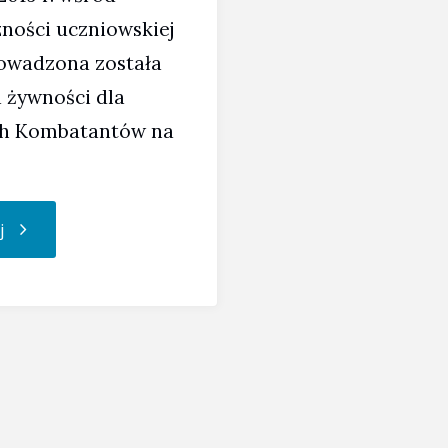
ności uczniowskiej
owadzona została
 żywności dla
ch Kombatantów na
"Liceum
j
pomaga
polskim
Kombatantom