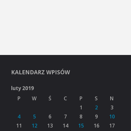
KALENDARZ WPISÓW
luty 2019
P
W
Ś
C
P
S
N
1
2
3
4
5
6
7
8
9
10
11
12
13
14
15
16
17