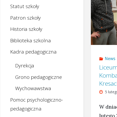
Statut szkoły
Patron szkoły
Historia szkoły
Biblioteka szkolna
Kadra pedagogiczna
News
Dyrekcja
Liceu
Komba
Grono pedagogiczne
Kresac
Wychowawstwa
5 lute
Pomoc psychologiczno-
W dniac
pedagogiczna
lutego 