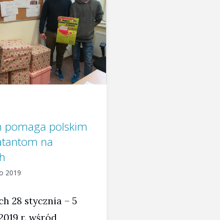
m pomaga polskim
tantom na
h
go 2019
h 28 stycznia – 5
2019 r. wśród