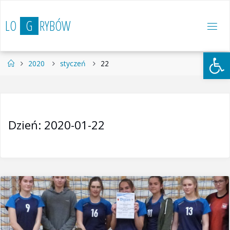
Przejdź
do
L
O
G
R
Y
B
Ó
W
treści
Otwórz 
Strona
2020
styczeń
22
główna
Dzień:
2020-01-22