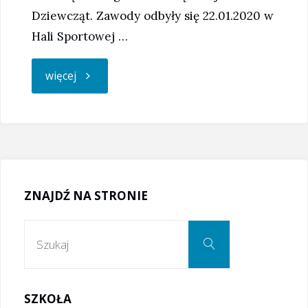
Dziewcząt. Zawody odbyły się 22.01.2020 w
Hali Sportowej …
"Szczypiornistki
więcej
zdobywają
srebro
w
ZNAJDŹ NA STRONIE
zawodach
Szukaj:
Szukaj
powiatowych"
SZKOŁA