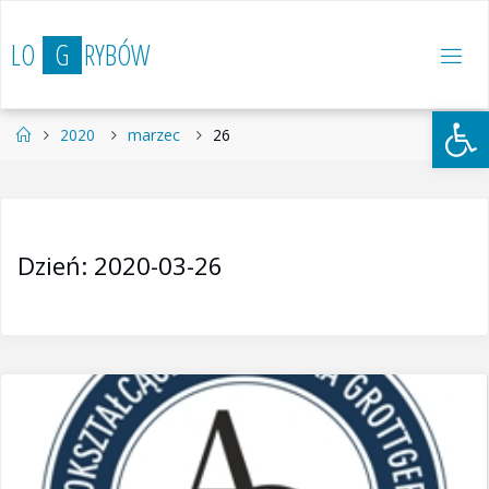
Przejdź
do
L
O
G
R
Y
B
Ó
W
treści
Otwórz 
Strona
2020
marzec
26
główna
Dzień:
2020-03-26