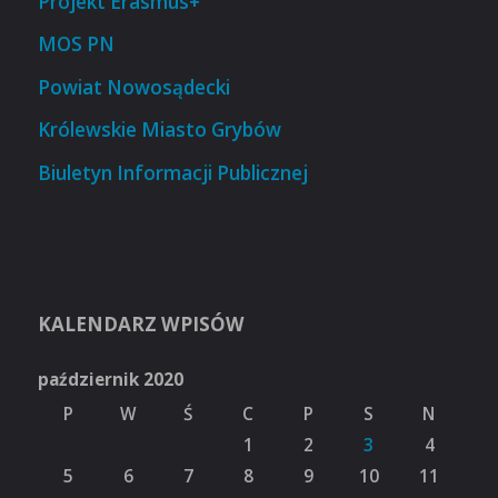
Projekt Erasmus+
MOS PN
Powiat Nowosądecki
Królewskie Miasto Grybów
Biuletyn Informacji Publicznej
KALENDARZ WPISÓW
październik 2020
P
W
Ś
C
P
S
N
1
2
3
4
5
6
7
8
9
10
11