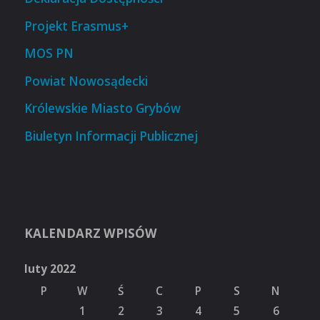
Projekt Erasmus+
MOS PN
Powiat Nowosądecki
Królewskie Miasto Grybów
Biuletyn Informacji Publicznej
KALENDARZ WPISÓW
luty 2022
P
W
Ś
C
P
S
N
1
2
3
4
5
6