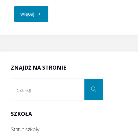
"LO
więcej
w
Grybowie
najlepsze
ZNAJDŹ NA STRONIE
w
Szukaj:
Szukaj
szczypiorniaka!"
SZKOŁA
Statut szkoły