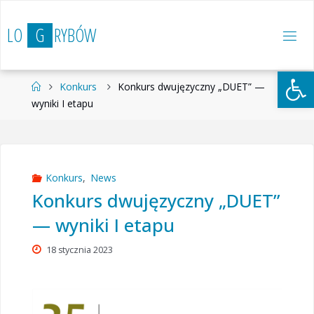
Przejdź
do
L
O
G
R
Y
B
Ó
W
treści
Otwórz 
Strona
Konkurs
Konkurs dwujęzyczny „DUET” —
główna
wyniki I etapu
Konkurs
,
News
Konkurs dwujęzyczny „DUET”
— wyniki I etapu
18 stycznia 2023