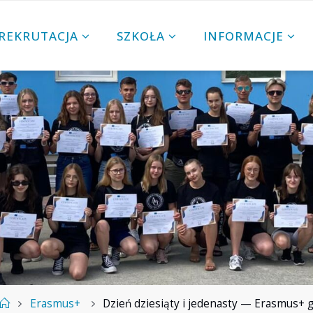
REKRUTACJA
SZKOŁA
INFORMACJE
Strona
Erasmus+
Dzień dziesiąty i jedenasty — Erasmus+ g