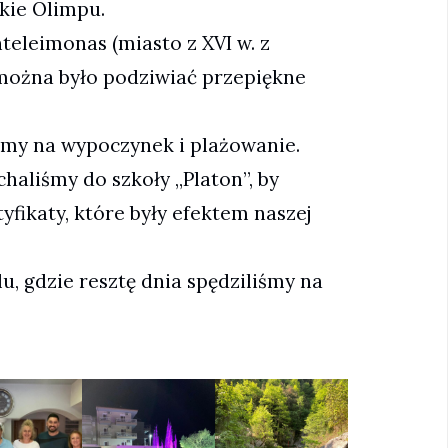
kie Olimpu.
teleimonas (miasto z XVI w. z
można było podziwiać przepiękne
śmy na wypoczynek i plażowanie.
haliśmy do szkoły „Platon”, by
yfikaty, które były efektem naszej
u, gdzie resztę dnia spędziliśmy na