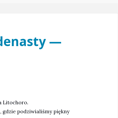
edenasty —
a Litochoro.
, gdzie podziwialiśmy piękny