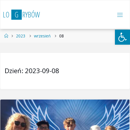
Przejdź
do
L
O
G
R
Y
B
Ó
W
treści
Otwórz 
Strona
2023
wrzesień
08
główna
Dzień:
2023-09-08