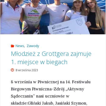
News
,
Zawody
Młodzież z Grottgera zajmuje
1. miejsce w biegach
8 września 2023
8 września w Piwnicznej na 14. Festiwalu
Biegowym Piwniczna–Zdrój „Aktywny
Sądeczanin” nasi uczniowie w
składzie:Gliński Jakub, Jasiński Szymon,