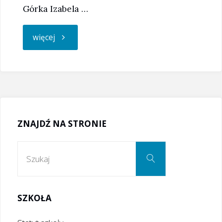
Górka Izabela …
"Młodzież
więcej
z
Grottgera
zajmuje
ZNAJDŹ NA STRONIE
1.
Szukaj:
Szukaj
miejsce
w
SZKOŁA
biegach"