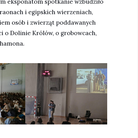
ym eksponatom spotkanie wzbudziło
raonach i egipskich wierzeniach,
iem osób i zwierząt poddawanych
i o Dolinie Królów, o grobowcach,
nchamona.