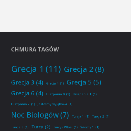
CHMURA TAGÓW
Grecja 1
(11)
Grecja 2
(8)
Grecja 5
(5)
Grecja 3
(4)
Grecja 4
(1)
Grecja 6
(4)
Hiszpania 0
(1)
Hiszpania 1
(1)
Hiszpania 2
(1)
Jesteśmy wyjątkowi
(1)
Noc Biologów
(7)
Turcja 1
(1)
Turcja 2
(1)
Turcy
(2)
Turcja 3
(1)
Turcy i Włosi
(1)
Włochy 1
(1)