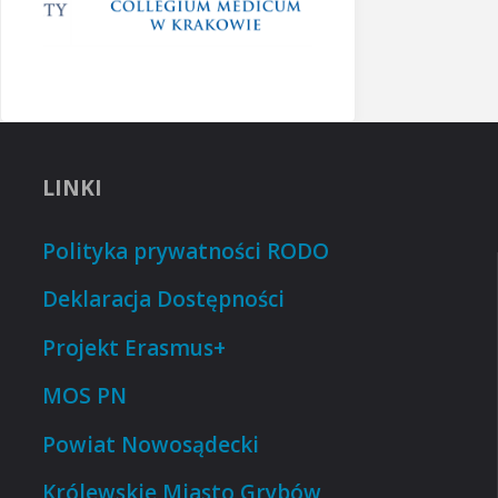
LINKI
Polityka prywatności RODO
Deklaracja Dostępności
Projekt Erasmus+
MOS PN
Powiat Nowosądecki
Królewskie Miasto Grybów