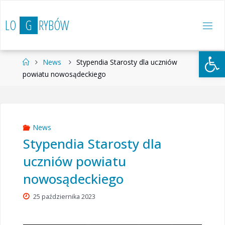
Przejdź
do
L
O
G
R
Y
B
Ó
W
treści
Otwórz 
Strona
News
Stypendia Starosty dla uczniów
główna
powiatu nowosądeckiego
News
Stypendia Starosty dla
uczniów powiatu
nowosądeckiego
25 października 2023