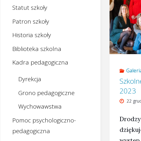
Statut szkoły
Patron szkoły
Historia szkoły
Biblioteka szkolna
Kadra pedagogiczna
Galeri
Dyrekcja
Szkoln
2023
Grono pedagogiczne
22 gru
Wychowawstwa
Drodzy
Pomoc psychologiczno-
dzięku
pedagogiczna
występ