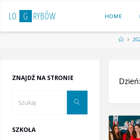
Przejdź
L
O
G
R
Y
B
Ó
W
do
HOME
treści
Strona
20
główna
ZNAJDŹ NA STRONIE
Dzień
Szukaj:
Szukaj
SZKOŁA