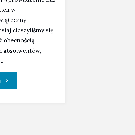
kich w
wiąteczny
isiaj cieszyliśmy się
ż obecnością
h absolwentów,
 …
"Szkolne
j
kolędowanie
2023"