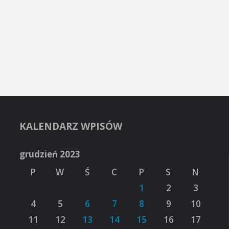
KALENDARZ WPISÓW
grudzień 2023
P
W
Ś
C
P
S
N
1
2
3
4
5
6
7
8
9
10
11
12
13
14
15
16
17