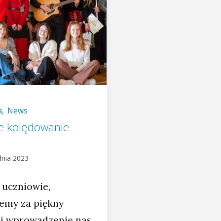
a
,
News
e kolędowanie
dnia 2023
 uczniowie,
jemy za piękny
 i wprowadzenie nas