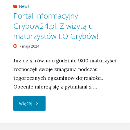
News
Portal Informacyjny
Grybow24.pl: Z wizytą u
maturzystów LO Grybów!
7 maja 2024
Już dziś, równo o godzinie 9:00 maturzyści
rozpoczęli swoje zmagania podczas
tegorocznych egzaminów dojrzałości.
Obecnie mierzą się z pytaniami z …
"Portal
więcej
Informacyjny