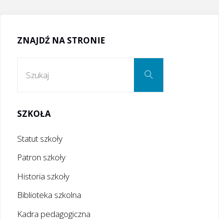
Grybow24.pl:
Z
ZNAJDŹ NA STRONIE
wizytą
Szukaj:
Szukaj
u
maturzystów
SZKOŁA
LO
Statut szkoły
Grybów!"
Patron szkoły
Historia szkoły
Biblioteka szkolna
Kadra pedagogiczna