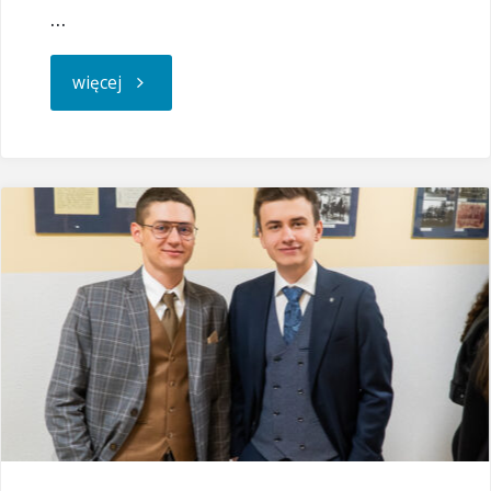
…
"Laureat
więcej
Ogólnopolskiego
Turnieju
Wiedzy
Geograficznej"