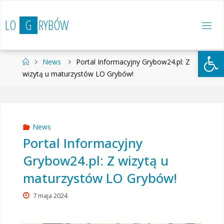
Przejdź
do
L
O
G
R
Y
B
Ó
W
treści
Otwórz 
Strona
News
Portal Informacyjny Grybow24.pl: Z
główna
wizytą u maturzystów LO Grybów!
News
Portal Informacyjny
Grybow24.pl: Z wizytą u
maturzystów LO Grybów!
7 maja 2024