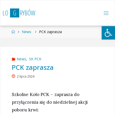
Przejdź
do
L
O
G
R
Y
B
Ó
W
treści
Otwórz 
Strona
News
PCK zaprasza
główna
News
,
SK PCK
PCK zaprasza
2 lipca 2024
Szkolne Koło PCK – zaprasza do
przyłączenia się do niedzielnej akcji
poboru krwi: