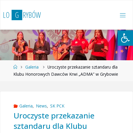
Przejdź
do
L
O
G
R
Y
B
Ó
W
treści
Otwórz 
Strona
Galeria
Uroczyste przekazanie sztandaru dla
główna
Klubu Honorowych Dawców Krwi „ADMA” w Grybowie
Galeria
,
News
,
SK PCK
Uroczyste przekazanie
sztandaru dla Klubu