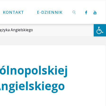
KONTAKT
E-DZIENNIK
Otwórz 
Języka Angielskiego
SZUKAJ
ólnopolskiej
Angielskiego