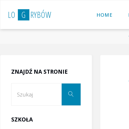
Przejdź
L
O
G
R
Y
B
Ó
W
do
HOME
treści
ZNAJDŹ NA STRONIE
Szukaj:
Szukaj
SZKOŁA