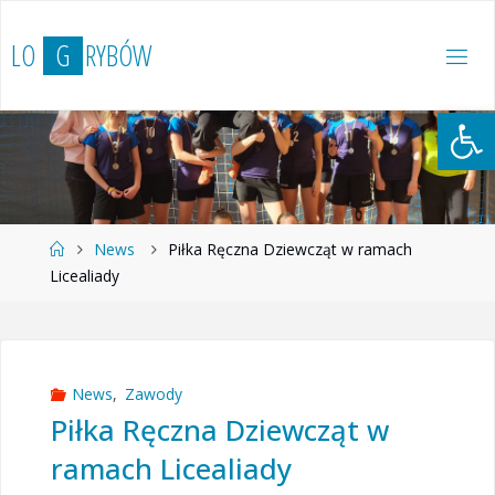
Przejdź
do
L
O
G
R
Y
B
Ó
W
treści
Otwórz 
Strona
News
Piłka Ręczna Dziewcząt w ramach
główna
Licealiady
News
,
Zawody
Piłka Ręczna Dziewcząt w
ramach Licealiady