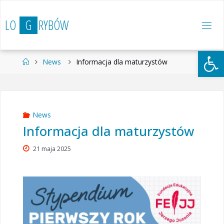
Przejdź
do
L
O
G
R
Y
B
Ó
W
treści
Otwórz 
Strona
News
Informacja dla maturzystów
główna
News
Informacja dla maturzystów
21 maja 2025