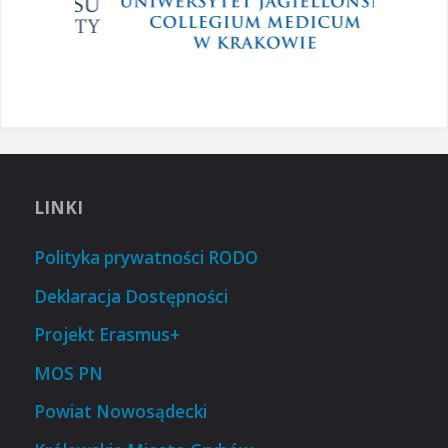
LINKI
Polityka prywatności RODO
Deklaracja Dostępności
Projekt Erasmus+
MOS PN
Powiat Nowosądecki