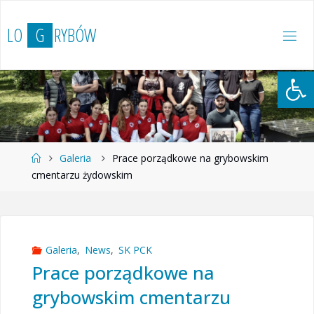
Przejdź
do
L
O
G
R
Y
B
Ó
W
treści
Otwórz 
Strona
Galeria
Prace porządkowe na grybowskim
główna
cmentarzu żydowskim
Galeria
,
News
,
SK PCK
Prace porządkowe na
grybowskim cmentarzu