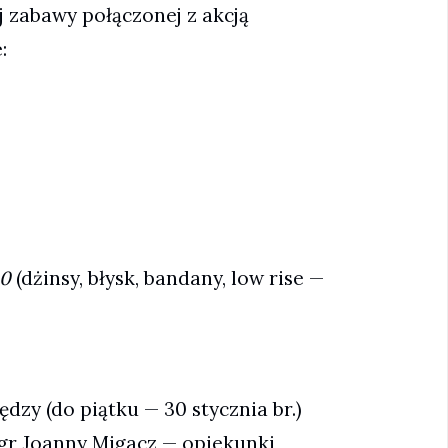
 zabawy połączonej z akcją
:
00
(dżinsy, błysk, bandany, low rise —
dzy (do piątku — 30 stycznia br.)
mgr Joanny Migacz — opiekunki