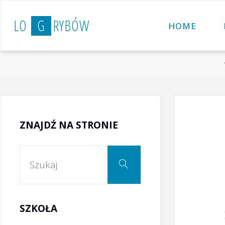
Przejdź
L
O
G
R
Y
B
Ó
W
do
HOME
treści
ZNAJDŹ NA STRONIE
Szukaj:
Szukaj
SZKOŁA