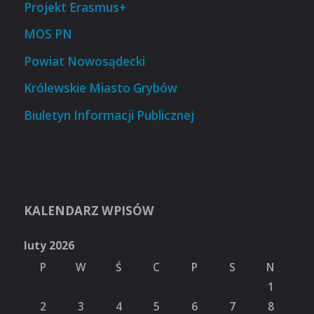
Projekt Erasmus+
MOS PN
Powiat Nowosądecki
Królewskie Miasto Grybów
Biuletyn Informacji Publicznej
KALENDARZ WPISÓW
luty 2026
P
W
Ś
C
P
S
N
1
2
3
4
5
6
7
8