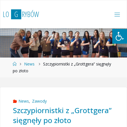
Przejdź
do
L
O
G
R
Y
B
Ó
W
treści
Otwórz 
Strona
News
Szczypiornistki z „Grottgera” sięgnęły
główna
po złoto
News
,
Zawody
Szczypiornistki z „Grottgera”
sięgnęły po złoto