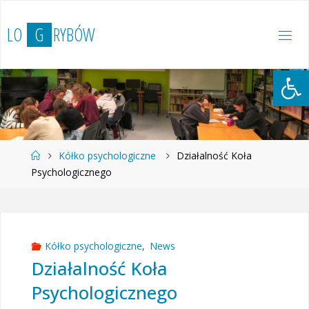
Przejdź
do
L
O
G
R
Y
B
Ó
W
treści
Otwórz 
Strona
Kółko psychologiczne
Działalność Koła
główna
Psychologicznego
Kółko psychologiczne
,
News
Działalność Koła
Psychologicznego