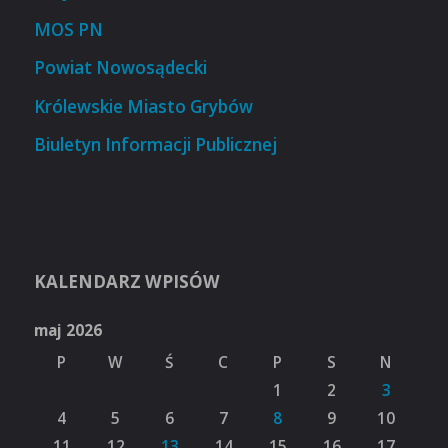
MOS PN
Powiat Nowosądecki
Królewskie Miasto Grybów
Biuletyn Informacji Publicznej
KALENDARZ WPISÓW
maj 2026
P
W
Ś
C
P
S
N
1
2
3
4
5
6
7
8
9
10
11
12
13
14
15
16
17