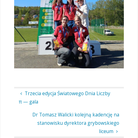
Trzecia edycja Światowego Dnia Liczby
π — gala
Dr Tomasz Walicki kolejną kadencję na
stanowisku dyrektora grybowskiego
liceum