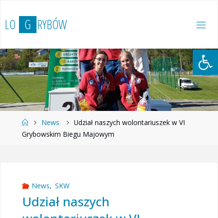
Przejdź
do
L
O
G
R
Y
B
Ó
W
treści
Otwórz 
Strona
News
Udział naszych wolontariuszek w VI
główna
Grybowskim Biegu Majowym
News
,
SKW
Udział naszych