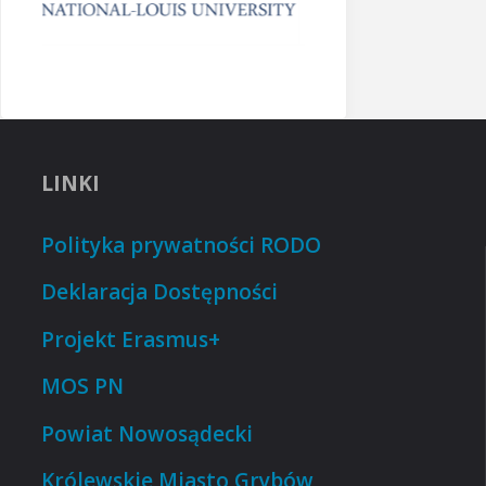
LINKI
Polityka prywatności RODO
Deklaracja Dostępności
Projekt Erasmus+
MOS PN
Powiat Nowosądecki
Królewskie Miasto Grybów