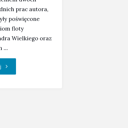
dnich prac autora,
były poświęcone
iom floty
ndra Wielkiego oraz
m …
"Książka
j
dr.
Waldemara
Pasiuta"