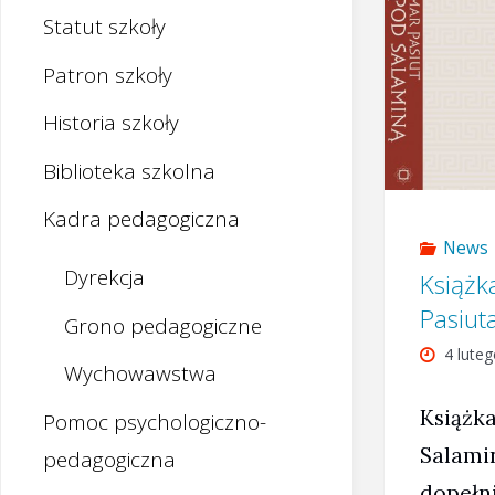
Statut szkoły
Patron szkoły
Historia szkoły
Biblioteka szkolna
Kadra pedagogiczna
News
Dyrekcja
Książk
Pasiut
Grono pedagogiczne
4 lute
Wychowawstwa
Książka
Pomoc psychologiczno-
Salamin
pedagogiczna
dopełn