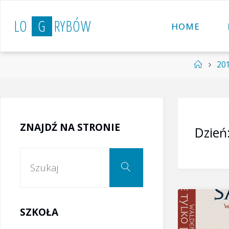
Przejdź
L
O
G
R
Y
B
Ó
W
do
HOME
treści
Strona
20
główna
ZNAJDŹ NA STRONIE
Dzień
Szukaj:
Szukaj
SZKOŁA