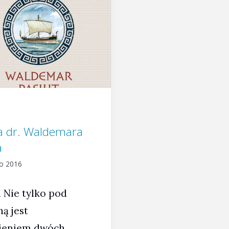
a dr. Waldemara
a
go 2016
 Nie tylko pod
ą jest
ieniem dwóch