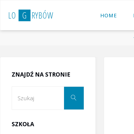
Przejdź
L
O
G
R
Y
B
Ó
W
do
HOME
treści
ZNAJDŹ NA STRONIE
Szukaj:
Szukaj
SZKOŁA