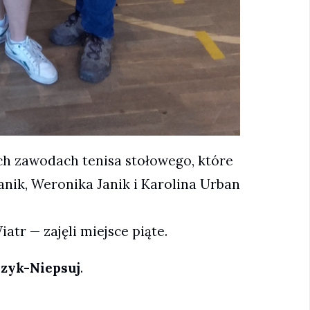
ch zawodach tenisa stołowego, które
Janik, Weronika Janik i Karolina Urban
tr — zajęli miejsce piąte.
szyk-Niepsuj
.