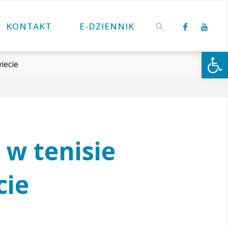
KONTAKT
E-DZIENNIK
Otwórz 
iecie
SZUKAJ
 w tenisie
cie