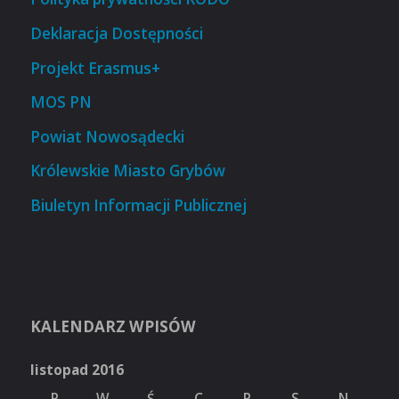
Deklaracja Dostępności
Projekt Erasmus+
MOS PN
Powiat Nowosądecki
Królewskie Miasto Grybów
Biuletyn Informacji Publicznej
KALENDARZ WPISÓW
listopad 2016
P
W
Ś
C
P
S
N