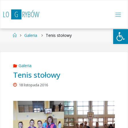
Przejdź
do
L
O
G
R
Y
B
Ó
W
treści
Otwórz 
Strona
Galeria
Tenis stołowy
główna
Galeria
Tenis stołowy
18 listopada 2016