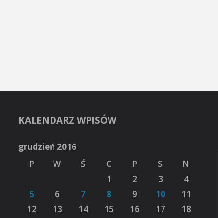
KALENDARZ WPISÓW
grudzień 2016
P
W
Ś
C
P
S
N
1
2
3
4
5
6
7
8
9
10
11
12
13
14
15
16
17
18