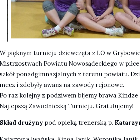
W pięknym turnieju dziewczęta z LO w Grybowie
Mistrzostwach Powiatu Nowosądeckiego w piłce 
szkół ponadgimnazjalnych z terenu powiatu. Dz
mecz i zdobyły awans na zawody rejonowe.
Po raz kolejny z podziwem bijemy brawa Kindze 
Najlepszą Zawodniczką Turnieju. Gratulujemy!
Skład drużyny
pod opieką trenerską p.
Katarzy
Katarzyna Iwańska, Kinga Janik, Weronika Janik,