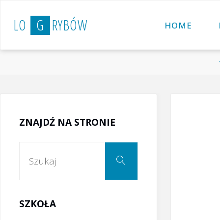
Przejdź
L
O
G
R
Y
B
Ó
W
do
HOME
treści
ZNAJDŹ NA STRONIE
Szukaj:
Szukaj
SZKOŁA