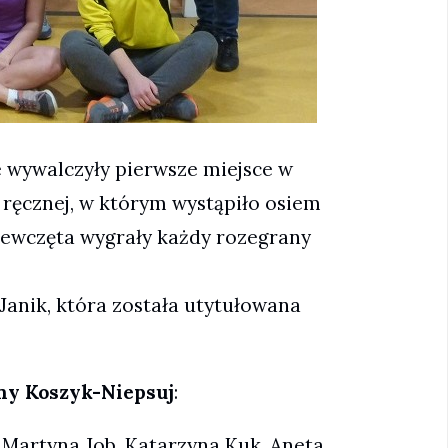
 wywalczyły pierwsze miejsce w
ręcznej, w którym wystąpiło osiem
iewczęta wygrały każdy rozegrany
Janik, która została utytułowana
ny Koszyk-Niepsuj
:
 Martyna Job, Katarzyna Kuk, Aneta