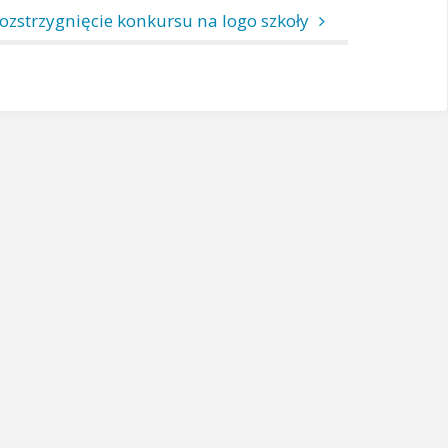
ozstrzygnięcie konkursu na logo szkoły