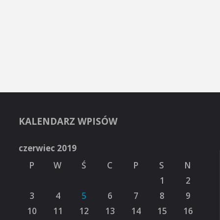
KALENDARZ WPISÓW
czerwiec 2019
P
W
Ś
C
P
S
N
1
2
3
4
5
6
7
8
9
10
11
12
13
14
15
16