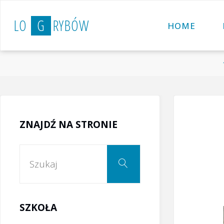
Przejdź
L
O
G
R
Y
B
Ó
W
do
HOME
treści
ZNAJDŹ NA STRONIE
Szukaj:
Szukaj
SZKOŁA