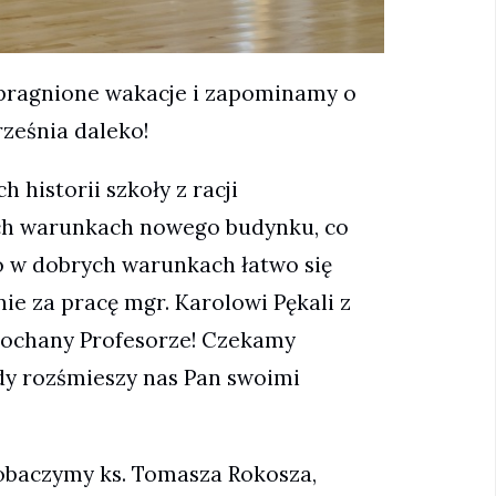
upragnione wakacje i zapominamy o
rześnia daleko!
 historii szkoły z racji
ch warunkach nowego budynku, co
 bo w dobrych warunkach łatwo się
e za pracę mgr. Karolowi Pękali z
, Kochany Profesorze! Czekamy
edy rozśmieszy nas Pan swoimi
zobaczymy ks. Tomasza Rokosza,