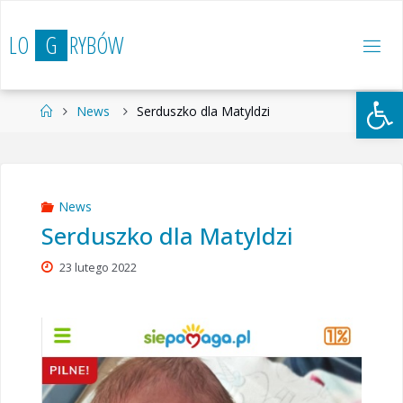
Przejdź
do
L
O
G
R
Y
B
Ó
W
treści
Otwórz 
Strona
News
Serduszko dla Matyldzi
główna
News
Serduszko dla Matyldzi
23 lutego 2022