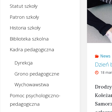
Statut szkoły
Patron szkoły
Historia szkoły
Biblioteka szkolna
Kadra pedagogiczna
News
Dyrekcja
Dzień 
18 mar
Grono pedagogiczne
Wychowawstwa
Drodzy
Pomoc psychologiczno-
Koleżan
pedagogiczna
Samorz