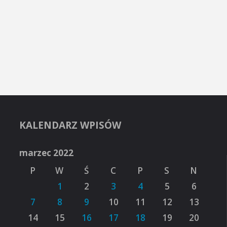
KALENDARZ WPISÓW
marzec 2022
P
W
Ś
C
P
S
N
1
2
3
4
5
6
7
8
9
10
11
12
13
14
15
16
17
18
19
20