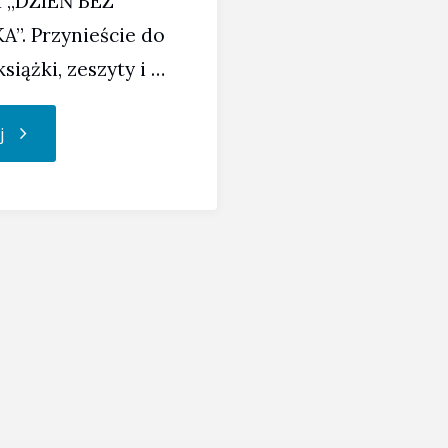
a „DZIEŃ BEZ
”. Przynieście do
książki, zeszyty i …
"Dzień
j
bez
plecaka"