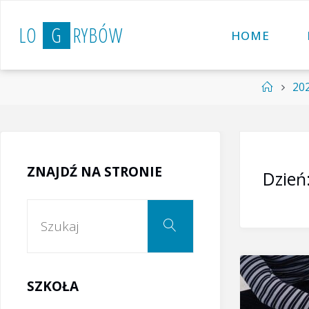
Przejdź
L
O
G
R
Y
B
Ó
W
do
HOME
treści
Strona
20
główna
ZNAJDŹ NA STRONIE
Dzień
Szukaj:
Szukaj
SZKOŁA