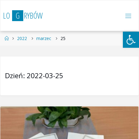
Przejdź
do
L
O
G
R
Y
B
Ó
W
treści
Otwórz 
Strona
2022
marzec
25
główna
Dzień:
2022-03-25