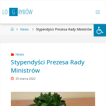
Przejdź
do
L
O
G
R
Y
B
Ó
W
treści
Otwórz 
Strona
News
Stypendyści Prezesa Rady Ministrów
główna
News
Stypendyści Prezesa Rady
Ministrów
25 marca 2022