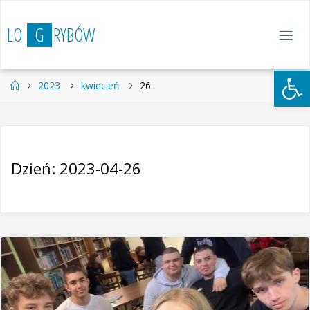
Przejdź
do
L
O
G
R
Y
B
Ó
W
treści
Otwórz 
Strona
2023
kwiecień
26
główna
Dzień:
2023-04-26