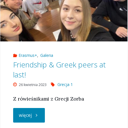
Erasmus+
,
Galeria
Friendship & Greek peers at
last!
Grecja 1
26 kwietnia 2023
Z rówieśnikami z Grecji Zorba
"Friendship
więcej