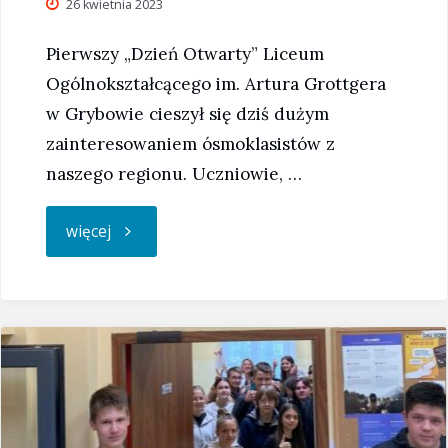
26 kwietnia 2023
Pierwszy „Dzień Otwarty” Liceum
Ogólnokształcącego im. Artura Grottgera
w Grybowie cieszył się dziś dużym
zainteresowaniem ósmoklasistów z
naszego regionu. Uczniowie, …
"Dni
więcej
Otwarte
w
'Grottgerze’
2023"