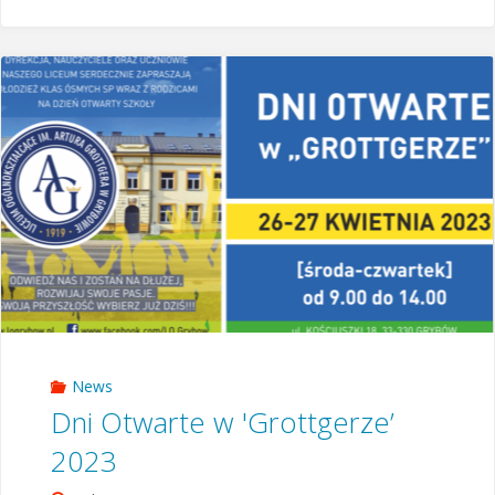
&
Greek
peers
at
last!"
News
Dni Otwarte w 'Grottgerze’
2023