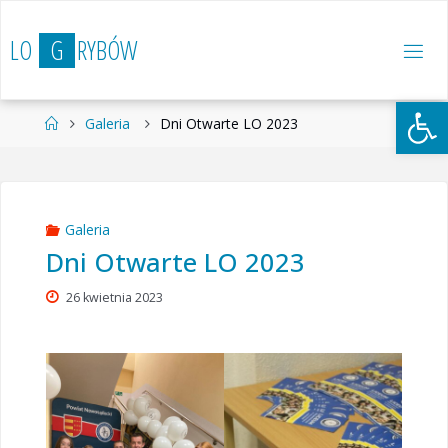
Przejdź
do
L
O
G
R
Y
B
Ó
W
treści
Otwórz 
Strona
Galeria
Dni Otwarte LO 2023
główna
Galeria
Dni Otwarte LO 2023
26 kwietnia 2023