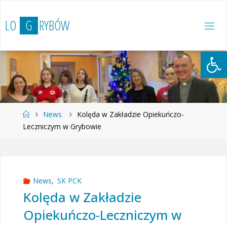
Przejdź
do
L
O
G
R
Y
B
Ó
W
treści
Otwórz 
Strona
News
Kolęda w Zakładzie Opiekuńczo-
główna
Leczniczym w Grybowie
News
,
SK PCK
Kolęda w Zakładzie
Opiekuńczo-Leczniczym w