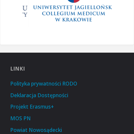
LINKI
Polityka prywatności RODO
Deklaracja Dostępności
Projekt Erasmus+
MOS PN
Powiat Nowosądecki