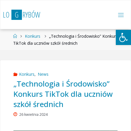
Przejdź
do
L
O
G
R
Y
B
Ó
W
treści
Otwórz 
Strona
Konkurs
„Technologia i Środowisko” Konkurs
główna
TikTok dla uczniów szkół średnich
Konkurs
,
News
„Technologia i Środowisko”
Konkurs TikTok dla uczniów
szkół średnich
26 kwietnia 2024