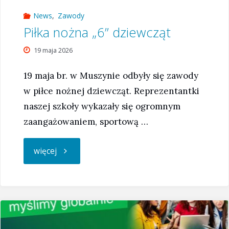
News
,
Zawody
Piłka nożna „6” dziewcząt
19 maja 2026
19 maja br. w Muszynie odbyły się zawody
w piłce nożnej dziewcząt. Reprezentantki
naszej szkoły wykazały się ogromnym
zaangażowaniem, sportową …
"Piłka
więcej
nożna
„6”
dziewcząt"