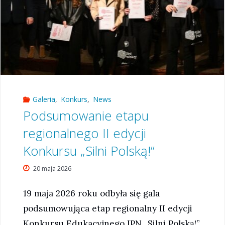
Galeria
,
Konkurs
,
News
Podsumowanie etapu
regionalnego II edycji
Konkursu „Silni Polską!”
20 maja 2026
19 maja 2026 roku odbyła się gala
podsumowująca etap regionalny II edycji
Konkursu Edukacyjnego IPN „Silni Polską!”.