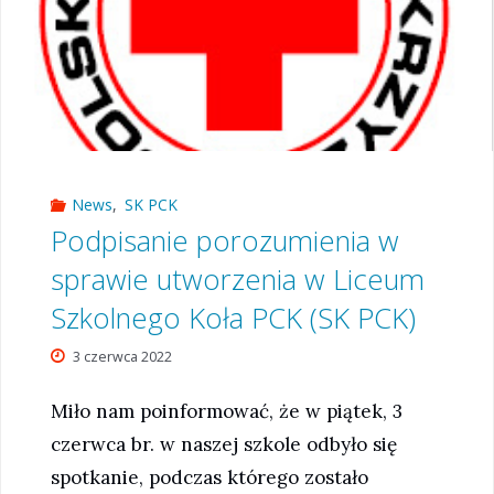
w
IV
Sądeckiej
News
,
SK PCK
Gali
Podpisanie porozumienia w
sprawie utworzenia w Liceum
Krwiodawstwa"
Szkolnego Koła PCK (SK PCK)
3 czerwca 2022
Miło nam poinformować, że w piątek, 3
czerwca br. w naszej szkole odbyło się
spotkanie, podczas którego zostało