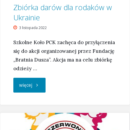
Zbiórka darów dla rodaków w
Ukrainie
3 listopada 2022
Szkolne Koło PCK zachęca do przyłączenia
się do akcji organizowanej przez Fundację
„Bratnia Dusza”. Akcja ma na celu zbiórkę
odzieży …
"Zbiórka
więcej
darów
dla
rodaków