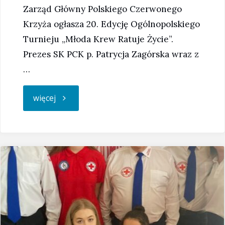
Zarząd Główny Polskiego Czerwonego
Krzyża ogłasza 20. Edycję Ogólnopolskiego
Turnieju „Młoda Krew Ratuje Życie”.
Prezes SK PCK p. Patrycja Zagórska wraz z
…
"Ogólnopolski
więcej
Turniej
„Młoda
Krew
Ratuje