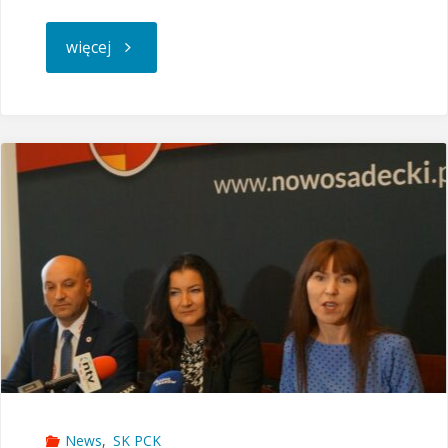
"Akcja
więcej
krwiodawstwa"
News
,
SK PCK