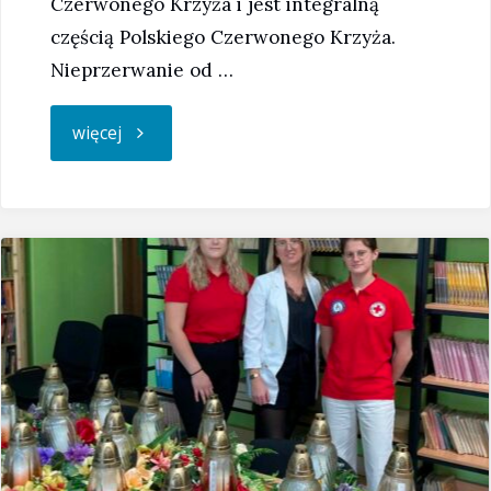
Czerwonego Krzyża i jest integralną
częścią Polskiego Czerwonego Krzyża.
Nieprzerwanie od …
"25
więcej
października
–
Dzień
Młodzieży
PCK"