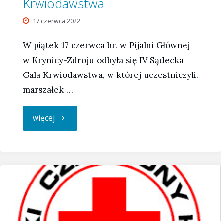
Krwiodawstwa
17 czerwca 2022
W piątek 17 czerwca br. w Pijalni Głównej
w Krynicy-Zdroju odbyła się IV Sądecka
Gala Krwiodawstwa, w której uczestniczyli:
marszałek …
"Udział
więcej
naszych
przedstawicieli
SK
PCK