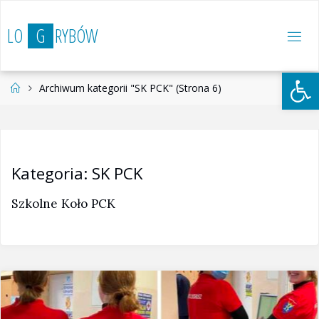
Przejdź
do
L
O
G
R
Y
B
Ó
W
treści
Otwórz 
Strona
Archiwum kategorii "SK PCK"
(Strona 6)
główna
Kategoria:
SK PCK
Szkolne Koło PCK