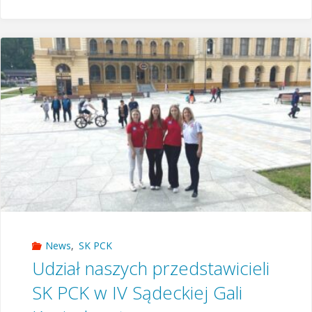
PCK
—
Stary
Sącz"
News
,
SK PCK
Udział naszych przedstawicieli
SK PCK w IV Sądeckiej Gali