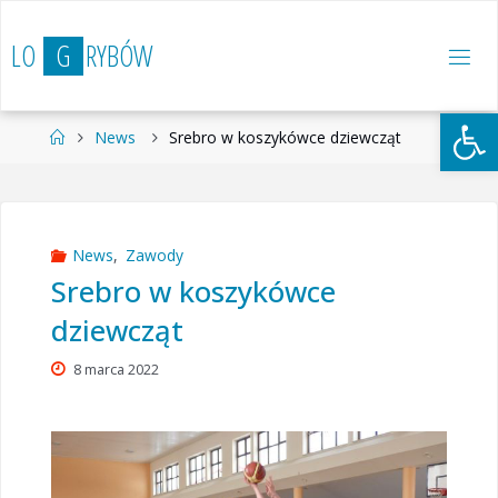
Przejdź
do
L
O
G
R
Y
B
Ó
W
treści
Otwórz 
Strona
News
Srebro w koszykówce dziewcząt
główna
News
,
Zawody
Srebro w koszykówce
dziewcząt
8 marca 2022