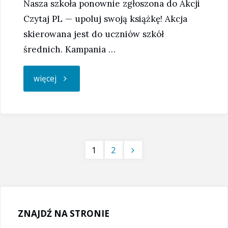
Nasza szkoła ponownie zgłoszona do Akcji
Czytaj PL — upoluj swoją książkę! Akcja
skierowana jest do uczniów szkół
średnich. Kampania …
"Akcja
więcej
CZYTAJ
PL"
1
2
Stronicowanie
wpisów
ZNAJDŹ NA STRONIE