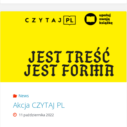
Szkolnego
Koła
PCK"
News
Akcja CZYTAJ PL
11 października 2022