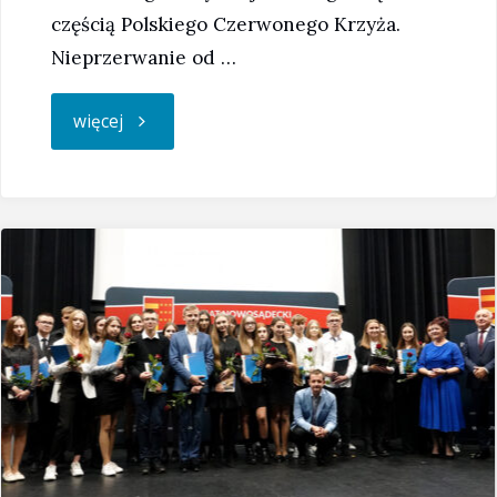
częścią Polskiego Czerwonego Krzyża.
Nieprzerwanie od …
"25
więcej
października
–
Dzień
Młodzieży
PCK"