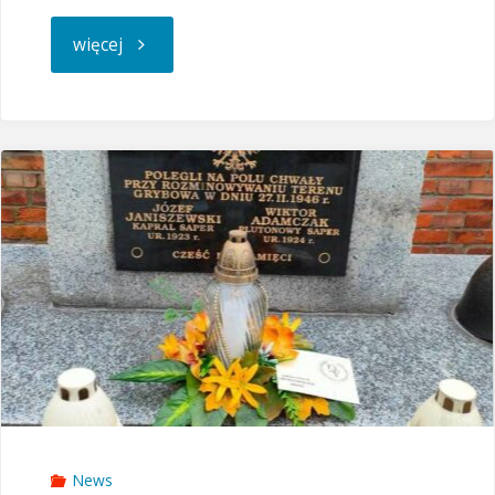
"Poznaj
więcej
swojego
rekrutera"
News