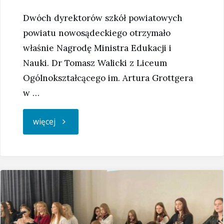
Dwóch dyrektorów szkół powiatowych
powiatu nowosądeckiego otrzymało
właśnie Nagrodę Ministra Edukacji i
Nauki. Dr Tomasz Walicki z Liceum
Ogólnokształcącego im. Artura Grottgera
w …
"Dyrektorzy
więcej
otrzymali
nagrodę
ministra!"