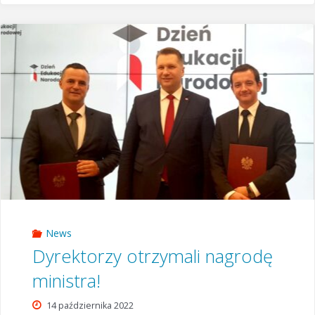
za
rok
szkolny
2021/2022"
News
Dyrektorzy otrzymali nagrodę
ministra!
14 października 2022